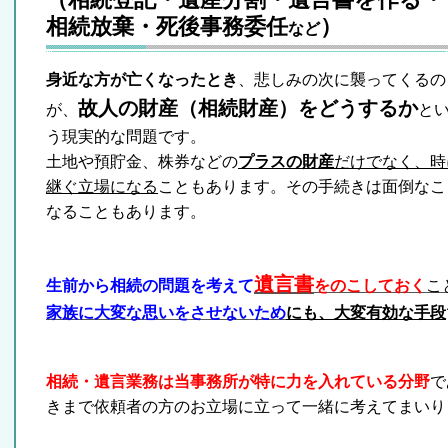
相続放棄・死後事務委任
）
など
身近な方が亡くなったとき
、悲しみの次に襲ってくるの
故人の財産（相続財産）をどうするか
が、
と
う現実的な問題です。
土地や預貯金、株券などの
プラスの財産
だけでなく、時
継ぐ立場になる
こともあります。その手続きは面倒なこ
なることもあります。
遺言書
生前から相続の問題を考えて
をのこしておく
こ
家族に大変な思いをさせないため
にも、大変有効な手段
相続・遺言業務は当事務所が特に力を入れている分野
で
きまで依頼者の方のお立場に立って一緒に考えてまいり