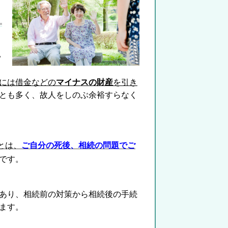
い
には借金などの
マイナスの財産
を引き
とも多く、故人をしのぶ余裕すらなく
とは、
ご自分の死後、相続の問題でご
です。
あり、相続前の対策から相続後の手続
ます。