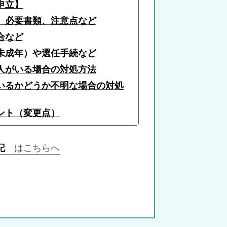
申立】
、必要書類、注意点
など
合など
未成年）や選任手続
など
人がいる場合の対処方法
いるかどうか不明な場合の対処
ント（変更点）
登記
はこちらへ