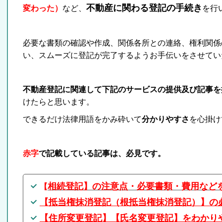
不動産に関わる登記の手続き
変わった）
など、
を行
必要な書類の確認や作成、関係各所との連絡、権利関係
い、スムーズに登記が完了するようお手伝いをさせてい
不動産登記に関連して下記のサービスの提供及び記事を
けたらと思います。
できるだけ法律用語をかみ砕いて
分かりやすさ
を心掛け
赤字
で記載している記事は、必見です。
相続登記】の注意点・必要書類・費用など
【
【抵当権抹消登記（根抵当権抹消登記）】の
【住所変更登記】【氏名変更登記】をわかり