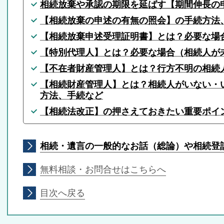
相続放棄や承認の期限を延ばす【期間伸長の
【
相続放棄の申述の有無の照会】の手続方法
【
相続放棄申述受理証明書】とは？必要な場
【
特別代理人】とは？必要な場合（相続人が
【
不在者財産管理人】とは？行方不明の相続
【
相続財産管理人】とは？相続人がいない・
方法、手続
など
【
相続法改正】の押さえておきたい重要ポイ
相続・遺言の一般的なお話（総論）や相続
無料相談・
お問合せ
はこちらへ
目次へ戻る