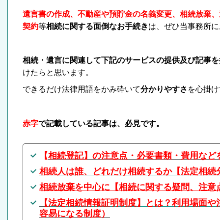
遺言書の作成、不動産や預貯金の名義変更、相続放棄、
契約
等
相続に関する面倒なお手続き
は、ぜひ当事務所に
相続・遺言に関連して下記のサービスの提供及び記事を
けたらと思います。
できるだけ法律用語をかみ砕いて
分かりやすさ
を心掛け
赤字
で記載している記事は、必見です。
【
相続登記】の注意点・必要書類・費用など
相続人は誰、どれだけ相続するか【法定相続
相続放棄を中心に【相続に関する疑問、注意
【
法定相続情報証明制度】とは？利用場面や
容易になる制度）