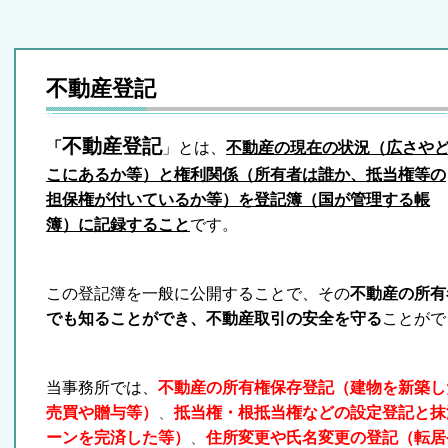
不動産登記
不動産登記
「
」とは、
不動産の現在の状況（広さや
こにあるか等）と権利関係（所有者は誰か、抵当権等の
担保権が付いているか等）を登記簿（国が管理する帳
簿）に記録すること
です。
この登記簿を一般に公開することで、その
不動産の所有
でも知ることができ、不動産取引の安全を守る
ことがで
当事務所では、
不動産の所有権保存登記（建物を新築し
売買や贈与等）
、
抵当権・根抵当権などの設定登記と抹
ーンを完済した等）
、
住所変更や氏名変更の登記（転居