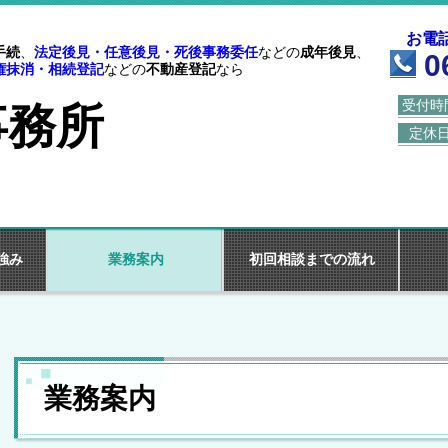
お電
手続
、
法定後見・任意後見・死後事務委任
などの
成年後見
、
0
権抹消・相続登記
などの
不動産登記
なら
受付時
事務所
定休
強み
業務案内
初回相談までの流れ
業務案内