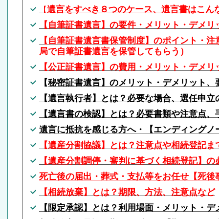
遺言
をすべき８つのケース、遺言書はこん
【
【
自筆証書遺言】の要件・メリット・デメリ
【
自筆証書遺言書保管制度】のポイント・注
局で自筆証書遺言を保管してもらう）
【
公正証書遺言】の費用・メリット・デメリ
【
秘密証書遺言】のメリット・デメリット、
【
遺言執行者】とは？必要な場合、選任申立
【
遺言書の検認】とは？必要書類や注意点、
遺言に抵抗を感じる方へ・【エンディングノ
【
遺産分割協議】とは？注意点や相続登記ま
【
遺産分割調停・審判に基づく相続登記】の
死亡後の届出・葬式・支払等をお任せ【死後
【
相続放棄】とは？期限、方法、注意点など
【限定承認】とは？利用場面・メリット・デ