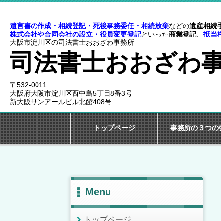
遺言書の作成・相続登記・死後事務委任・
相続放棄
などの
遺産相続
株式会社や合同会社の設立・役員変更登記
といった
商業登記
、
抵当
大阪市淀川区の司法書士おおざわ事務所
司法書士おおざわ
〒532-0011
大阪府大阪市淀川区西中島5丁目8番3号
新大阪サンアールビル北館408号
トップページ
事務所の３つの
Menu
トップページ