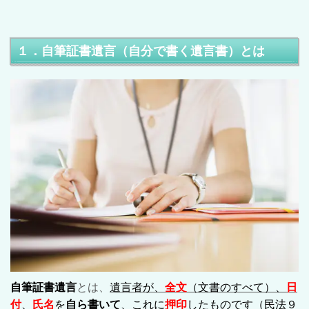
１．自筆証書遺言（自分で書く遺言書）とは
自筆証書遺言
とは、
遺言者が、
全文
（文書のすべて）、
日
付
、
氏名
を
自ら書いて
、これに
押印
したものです
（民法９