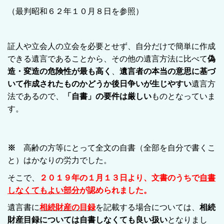
（最判昭和６２年１０月８日を参照）
証人や立会人の立会を必要とせず、自分だけで簡単に作成
できる遺言であることから、その他の遺言方法に比べて
偽
造・変造の危険性が最も高く
、
遺言者の本当の意思に基づ
いて作成されたものかどうか後日争いが生じやすい
遺言方
法であるので、
「自書」の要件は厳しい
ものとなっていま
す。
※
高齢の方等にとって全文の自書（全部を自分で書くこ
と）はかなりの労力でした。
そこで、
２０１９年の１月１３日より、文書のうちで
自書
しなくてもよい部
分
が認められました。
遺言書に
相続財産の目録
を記載する場合については、
相続
財産目録については自書しなくても良い扱い
となりまし