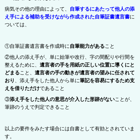
病気その他の理由によって、
自筆するにあたって他人の添
え手による補助を受けながら作成された自筆証書遺言書
に
ついては、
①自筆証書遺言書を作成時に
自筆能力がある
こと
②他人の添え手が、単に始筆や改行、字の間配りや行間を
整えるために、
遺言者の手を用紙の正しい位置に導くにと
どまる
こと、
遺言者の手の動きが遺言者の望みに任されて
おり
、添え手をした他人から単に
筆記を容易にするため支
えを借りただけ
であること
③
添え手をした他人の意思が介入した形跡がない
ことが、
筆跡のうえで判定できること
以上の要件をみたす場合には自書として有効とされていま
す。