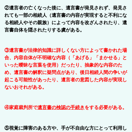
②遺言者の亡くなった後に、遺言書が発見されず、発見さ
れても一部の相続人（遺言書の内容が実現すると不利にな
る相続人やその親族）によって内容を改ざんされたり、遺
言書自体を隠されたりする虞がある。
③
遺言書が法律的知識に詳しくない方によって書かれた場
合、内容自体が不明確な内容（「あげる」「まかせる」と
いった曖昧な言葉を使用）だったり、抽象的な内容のた
め、遺言書の解釈に疑問点があり、後日相続人間の争いが
起こる可能性があったり、
遺言者の意図した内容が実現し
ないおそれ
がある。
④家庭裁判所で
遺言書の検認の手続き
をする必要がある。
⑤視覚に障害のある方や、手が不自由な方にとって利用し