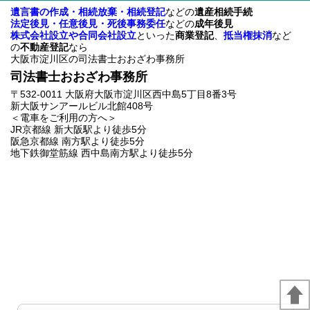
遺言書の作成・相続放棄・相続登記
などの
遺産相続手続
法定後見・任意後見・死後事務委任
などの
成年後見
株式会社設立や合同会社設立
といった
商業登記
、
抵当権抹消
など
の
不動産登記
なら
大阪市淀川区の司法書士おおざわ事務所
司法書士おおざわ事務所
〒532-0011 大阪府大阪市淀川区西中島5丁目8番3号
新大阪サンアールビル北館408号
＜電車をご利用の方へ＞
JR京都線 新大阪駅より徒歩5分
阪急京都線 南方駅より徒歩5分
地下鉄御堂筋線 西中島南方駅より徒歩5分