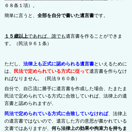
６８条１項）。
簡単に言うと、
全部を自分で書いた遺言書
です。
１５歳以上
であれば、誰でも
遺言書を作ることができま
す。（民法９６１条）
ただし、
法律上も正式に認められる遺言書
といえるために
は、
民法で定められている方式に従って
遺言書を作らなけ
ればなりません。（民法９６０条）
自分で、自己流に勝手に遺言書を作成した場合、たまたま
民法で定められている方式に合致していれば、法律上の遺
言書と認められますが、
民法で定められている方式に合致していなければ
、
法律上
の遺言書ではないので、遺言した方の意思が書かれている
文書ではありますが、
何ら法律上の効果や拘束力を持ちま