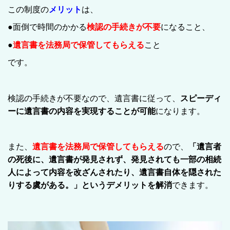
この制度の
メリット
は、
●面倒で時間のかかる
検認の手続きが不要
になること、
●
遺言書を法務局で保管してもらえる
こと
です。
検認の手続きが不要なので、遺言書に従って、
スピーディ
ーに遺言書の内容を実現することが可能
になります。
また、
遺言書を法務局で保管してもらえる
ので、
「遺言者
の死後に、遺言書が発見されず、発見されても一部の相続
人によって内容を改ざんされたり、遺言書自体を隠された
りする虞がある。」というデメリットを解消
できます。