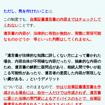
ただし、気を付けたいこと
は、
この制度でも、
自筆証書遺言書の内容まではチェックして
くれない
ことです。
遺言書の内容が、法律的に有効か無効か、実際に実現可能
なものかどうか 等といった判断はしてくれません
。
「遺言書が法律的な知識に詳しくない方によって書かれた
場合、内容自体が不明確な内容だったり、抽象的な内容の
ため、遺言書の解釈に疑問点があり、相続人間で争いが起
こる可能性があったり、遺言者の意図した内容が実現しな
い虞がある。」というデメリット
については、そのままなので、
やはり自筆証書遺言書を作
成される場合には、自分一人だけでは作成されず、遺言書
に通じた法律の専門家によるアドバイスのもとで、自筆証
書遺言を作成されることをおススメいたします。