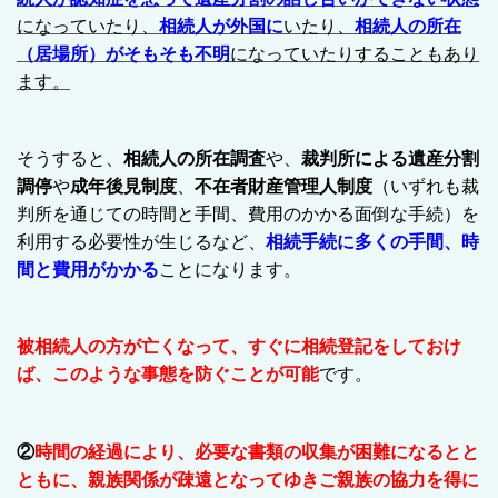
になっていたり、
相続人が外国に
いたり、
相続人の所在
（居場所）がそもそも不明
になっていたりすることもあり
ます。
そうすると、
相続人の所在調査
や、
裁判所による遺産分割
調停
や
成年後見制度
、
不在者財産管理人制度
（いずれも裁
判所を通じての時間と手間、費用のかかる面倒な手続）を
利用する必要性が生じるなど、
相続手続に多くの手間、時
間と費用がかかる
ことになります。
被相続人の方が亡くなって、すぐに相続登記をしておけ
ば、このような事態を防ぐことが可能
です。
②
時間の経過により、必要な書類の収集が困難になるとと
ともに、親族関係が疎遠となってゆきご親族の協力を得に