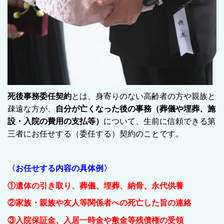
死後事務委任契約
とは、身寄りのない高齢者の方や親族と
疎遠な方が、
自分が亡くなった後の事務（葬儀や埋葬、施
設・入院の費用の支払等）
について、
生前に信頼できる第
三者にお任せする（委任する）契約のことです。
〈お任せする内容の具体例〉
①遺体の引き取り、葬儀、埋葬、納骨、永代供養
②家族・親族や友人等関係者への死亡した旨の連絡
③入院保証金、入居一時金や敷金等残債権の受領