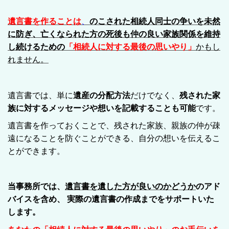
遺言書を作ることは
、
のこされた相続人同士の争いを未然
に防ぎ、亡くなられた方の死後も仲の良い家族関係を維持
し続けるための
「相続人に対する最後の思いやり」
かもし
れません。
遺言書では、単に
遺産の分配方法
だけでなく、
残された家
族に対するメッセージや想いを記載することも可能
です。
遺言書を作っておくことで、残された家族、親族の仲が疎
遠になることを防ぐことができる、自分の想いを伝えるこ
とができます。
当事務所では、
遺言書を遺した方が良いのかどうか
のアド
バイスを含め、 実際の遺言書の作成までをサポートいた
します。