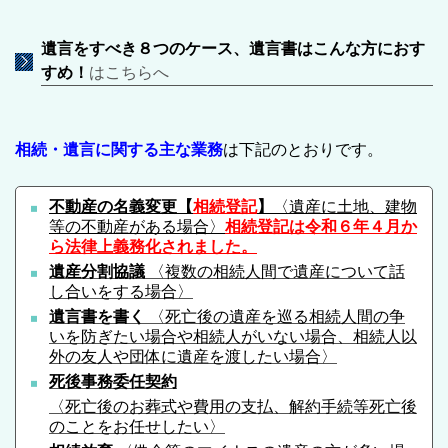
遺言をすべき８つのケース、遺言書はこんな方におす
すめ！
はこちらへ
相続・遺言に関する主な業務
は下記のとおりです。
不動産の名義変更【
相続登記
】
〈遺産に土地、建物
等の不動産がある場合〉
相続登記は令和６年４月か
ら法律上義務化されました。
遺産分割協議
〈複数の相続人間で遺産について話
し合いをする場合〉
遺言書を書く
〈死亡後の遺産を巡る相続人間の争
いを防ぎたい場合や相続人がいない場合、相続人以
外の友人や団体に遺産を渡したい場合〉
死後事務委任契約
〈死亡後のお葬式や費用の支払、解約手続等死亡後
のことをお任せしたい〉