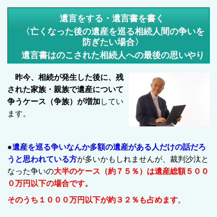
遺言をする・遺言書を書く
〈亡くなった後の遺産を巡る相続人間の争いを
防ぎたい場合〉
遺言書はのこされた相続人への最後の思いやり
昨今、相続が発生した後に、残
された家族・親族で遺産について
争うケース（争族）が増加
してい
ます。
●
遺産を巡る争いなんか多額の遺産がある人だけの話だろ
うと思われている方
が多いかもしれませんが、裁判沙汰と
なった争いの
大半のケース（約７５％）は遺産総額５００
０万円以下の場合です。
そのうち１０００万円以下が約３２％
も占めます
。