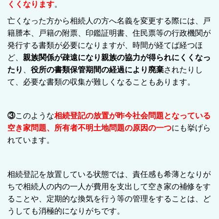
くくなります
。
亡くなった方から相続人の方へ名義を変更する際には、戸
籍謄本、戸籍の附票、印鑑証明書、住民票等の行政機関が
発行する書類が必要になりますが、
時間が経てば経つほ
ど、
親族関係が疎遠になり親族の協力が得られにくくなっ
たり
、
役所の書類保管期間の経過により廃棄
されたりし
て、必要な書類の収集が難しくなることもあります。
③
このような
相続登記の放置が昨今社会問題となっている
空き家問題、所有者不明土地問題の原因の一つ
にも挙げら
れています。
相続登記を放置している状態では、責任感も希薄となりが
ちで相続人の内の一人が費用を支出して空き家の補修をす
ることや、定期的な換気を行う等の管理をすることは、ど
うしても消極的になりがちです。