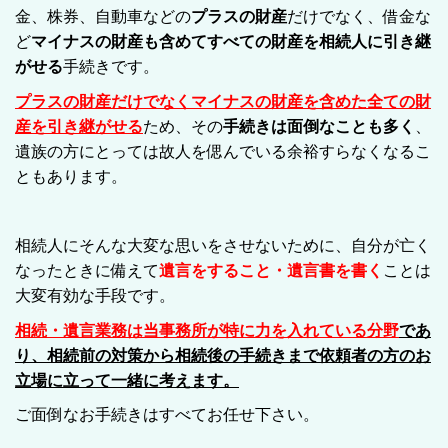
金、株券、自動車などの
プラスの財産
だけでなく、借金な
ど
マイナスの財産も含めてすべての財産を相続人に引き継
がせる
手続きです。
プラスの財産だけでなくマイナスの財産を含めた全ての財
産を引き継がせる
ため、その
手続きは面倒なことも多く
、
遺族の方にとっては故人を偲んでいる余裕すらなくなるこ
ともあります。
相続人にそんな大変な思いをさせないために、自分が亡く
なったときに備えて
遺言をすること・遺言書を書く
ことは
大変有効な手段です。
相続・遺言業務は当事務所が特に力を入れている分野
であ
り、相続前の対策から相続後の手続きまで依頼者の方のお
立場に立って一緒に考えます。
ご面倒なお手続きはすべてお任せ下さい。