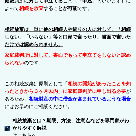
庭裁判所に対して申立てる
こと（「
申述
」といいます）に
よって
相続を放棄
することが可能
です。
相続放棄
は、単に
他の相続人や周りの人に対して、「相続
しない」「いらない」等と口頭で言ったり、書面で書いた
だけでは認められません。
家庭裁判所に対して、書面でもって申立て
をしないと認め
られない
のです。
この相続放棄は原則として
「
相続の開始があったことを知
ったときから３ヶ月以内」に家庭裁判所に申し出る必要
が
あるため、
相続財産の中に借金が含まれているような場合
にはお早めにご相談ください。
相続放棄とは？期限、方法、注意点などを専門家がわ
かりやすく解説
はこちらへ