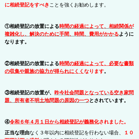
に相続登記をすべき
ことを強くお勧めします。
①
相続登記の放置による
時間の経過によって、相続関係が
複雑化し、解決のために手間、時間、費用がかかる
ように
なります。
②
相続登記の放置による
時間の経過によって、必要な書類
の収集や親族の協力が得られにくく
なります
。
③
相続登記の放置が、
昨今社会問題となっている空き家問
題、所有者不明土地問題の原因の一つ
とされています。
④
令和６年４月１日から相続登記が義務化
されました。
正当な理由
なく３年以内に相続登記を行わない場合、
１０