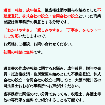
遺言・相続
、
成年後見
、抵当権抹消や贈与を始めとした
不
動産登記、株式会社の設立・合同会社の設立
といった商業
登記は当事務所の得意とする分野です。
「わかりやすさ」「親しみやすさ」「丁寧さ」
をモットー
にご対応
いたしますので、
お気軽にご相談、お問い合わせください。
初回の相談は無料
です。
遺言書の作成や相続に関するお悩み、成年後見、贈与や売
買・抵当権抹消・住所変更を始めとした不動産登記、株式
会社の設立・合同会社の設立に関しては、
大阪市淀川区
の
司法書士おおざわ事務所
へお声がけください。
当事務所に関係のない分野であっても、税理士、弁護士等
他の専門家を無料でご紹介することも可能です。