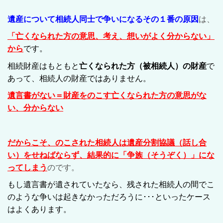
遺産について相続人同士で争いになるその１番の原因
は、
「亡くなられた方の意思、考え、想いがよく分からない」
から
です。
相続財産はもともと
亡くなられた方（被相続人）の財産
で
あって、相続人の財産ではありません。
遺言書がない＝
財産をのこす亡くなられた方の意思がな
い、分からない
だからこそ、のこされた相続人は遺産分割協議（話し合
い）をせねばならず、結果的に「争族（そうぞく）」にな
ってしまう
のです。
もし遺言書が遺されていたなら、残された相続人の間でこ
のような争いは起きなかっただろうに･･･といったケース
はよくあります。