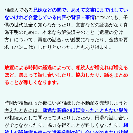
相続人である
兄妹などの間で、あえて文書にまではしてい
ないけれど合意している内容
や
背景・事情
についても、子
供の世代は全く知らなかったり、文書などの証拠がなく真
偽不明のために、
本来なら解決済みのこと（遺産の分け
方）について、再度の話合いが必要になったり、金銭を要
求（ハンコ代）したりといったこともあり得ます。
放置による時間の経過によって、相続人が増えれば増える
ほど、集まって話し合いしたり、協力したり、話をまとめ
ることが難しくなります。
時間が相当経った後にいざ相続した不動産を売却しようと
考えたときには、
疎遠な関係のほぼ会ったこともない親族
が相続人として関わってきたりしたため、
円滑な話し合い
ができなかったり、協力を得ることが難しくなったり、
相
続人が認知症を患って遺産分割の話し合いができない状態