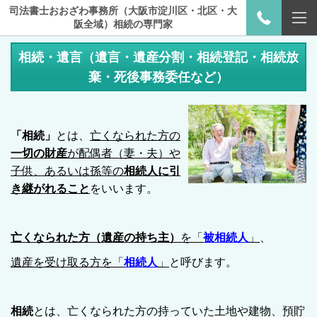
司法書士おおざわ事務所（大阪市淀川区・北区・大
阪全域）相続の専門家
相続・遺言（遺言・遺産分割・相続登記・相続放
棄・死後事務委任など）
「
相続
」
とは、
亡くなられた方の
一切の財産
が配偶者（妻・夫）や
子供、あるいは孫等の
相続人に引
き継がれること
をいいます。
亡くなられた方（遺産の持ち主）
を「
被相続人
」
、
遺産を受け取る方を「
相続人
」
と呼びます。
相続
とは、亡くなられた方の持っていた土地や建物、預貯