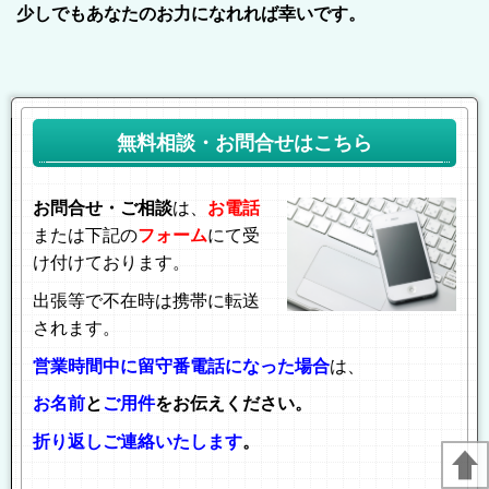
少しでもあなたのお力になれれば幸いです。
無料相談・お問合せはこちら
お問合せ・ご相談
は、
お電話
または下記の
フォーム
にて受
け付けております。
出張等で不在時は携帯に転送
されます。
営業時間中に留守番電話になった場合
は、
お名前
と
ご用件
をお伝えください。
折り返しご連絡いたします
。