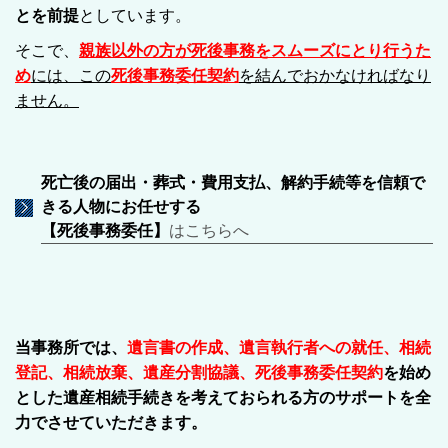
とを前提
としています。
そこで、
親族以外の方が死後事務をスムーズにとり行うた
め
には、この
死後事務委任契約
を結んでおかなければなり
ません。
死亡後の届出・葬式・費用支払、解約手続等を信頼で
きる人物にお任せする
【死後事務委任】
はこちらへ
当事務所では、
遺言書の作成、遺言執行者への就任、相続
登記、相続放棄、遺産分割協議、死後事務委任契約
を始め
とした
遺産相続手続き
を考えておられる方のサポートを全
力でさせていただきます。