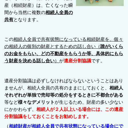
産（相続財産）は、亡くなった瞬
間から当然に複数の
相続人全員の
共有
となります。
この
相続人全員で共有状態になっている相続財産を、個々
の相続人の個別の財産とするための話し合い（
誰がいくら
のお金をもらい、どの不動産をもらうか等、具体的にもら
う財産を決める話し合い
）
が
遺産分割協議
です。
遺産分割協議は必ずしなければならないということはあり
ませんが、相続人全員の共有のままにしておくと、
相続人
それぞれが単独で売却等の処分をするときに不都合がある
等など
様々なデメリット
が生じるため、財産の多い少ない
にかかわらず、
相続人が２人以上いる場合には、この遺産
分割協議をしておくことをお勧めします。
（
相続財産が相続人全員で共有状態になっている場合にで