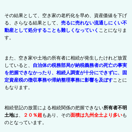
その結果として、空き家の老朽化を早め、資産価値を下げ
る、さらなる結果として、
売るに売れない流通しにくい不
動産として処分することも難しくなっていく
ことになりま
す。
また、空き家や土地の所有者に相続が発生したけれど放置
していると、
自治体の税務部局が納税義務者の死亡の事実
を把握できなかったり、相続人調査が十分にできずに、固
定資産税の徴収事務や滞納整理事務に影響を及ぼす
ことに
もなります。
相続登記の放置による相続関係の把握できない
所有者不明
土地
は、
２０％超
もあり、その
面積は九州全土より多い
も
のとなっています。