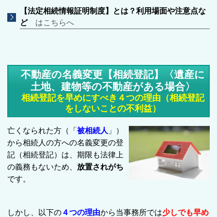
【法定相続情報証明制度】とは？利用場面や注意点な
ど
はこちらへ
不動産の名義変更【相続登記】〈遺産に
土地、建物等の不動産がある場合〉
相続登記を早めにすべき４つの理由（相続登記
をしないことの不利益）
亡くなられた方（「
被相続人
」）
から相続人の方への名義変更の登
記（相続登記）は、期限も法律上
の義務もないため、
放置されがち
です。
しかし、以下の
４つの理由
から当事務所では
少しでも早め