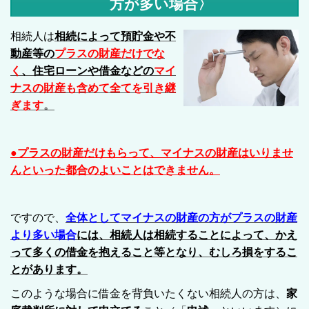
方が多い場合〉
相続人は
相続によって預貯金や不
動産等の
プラスの財産だけでな
く
、住宅ローンや借金などの
マイ
ナスの財産も含めて全てを引き継
ぎます
。
●プラスの財産だけもらって、マイナスの財産はいりませ
んといった都合のよいことはできません。
ですので、
全体としてマイナスの財産の方がプラスの財産
より多い場合
には、相続人は相続することによって、かえ
って多くの借金を抱えること等となり、むしろ損をするこ
とがあります。
このような場合に借金を背負いたくない相続人の方は、
家