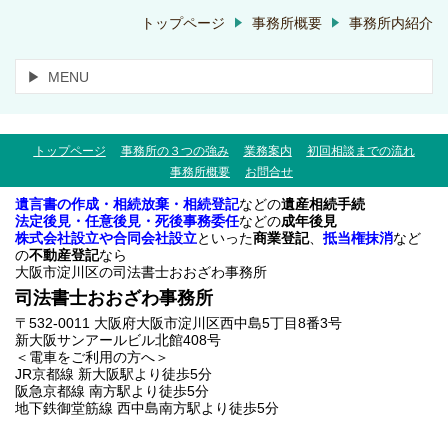
トップページ
事務所概要
事務所内紹介
MENU
トップページ
事務所の３つの強み
業務案内
初回相談までの流れ
事務所概要
お問合せ
遺言書の作成・相続放棄・相続登記
などの
遺産相続手続
法定後見・任意後見・死後事務委任
などの
成年後見
株式会社設立や合同会社設立
といった
商業登記
、
抵当権抹消
など
の
不動産登記
なら
大阪市淀川区の司法書士おおざわ事務所
司法書士おおざわ事務所
〒532-0011 大阪府大阪市淀川区西中島5丁目8番3号
新大阪サンアールビル北館408号
＜電車をご利用の方へ＞
JR京都線 新大阪駅より徒歩5分
阪急京都線 南方駅より徒歩5分
地下鉄御堂筋線 西中島南方駅より徒歩5分