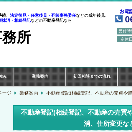
お電
手続
、
法定後見・任意後見・死後事務委任
などの
成年後見
、
0
権抹消・相続登記
などの
不動産登記
なら
受付時
事務所
定休
強み
業務案内
初回相談までの流れ
ページ
業務案内
不動産登記(相続登記、不動産の売買や
不動産登記(相続登記、不動産の売買
消、住所変更な