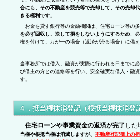
合にも、その不動産を競売等で売却して、その売却代
きる権利
です。
お金を貸す銀行等の金融機関は、住宅ローン等の多
を必ず回収し、決して損をしないようにするため
、必
権を付けて、万が一の場合（返済が滞る場合）に備え
当事務所では借入、融資が実際に行われる日までに必
び借主の方との連絡等を行い、安全確実な借入・融資
す。
４．抵当権抹消登記（根抵当権抹消登
住宅ローンや事業資金の返済が完了
した
当権や根抵当権は消滅しますが、
不動産登記簿上の担