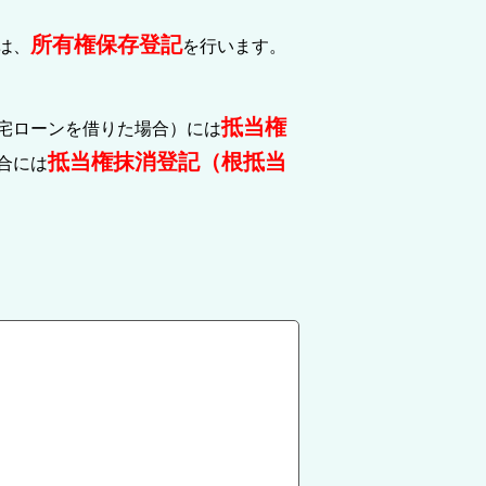
所有権保存登記
は、
を行います。
抵当権
宅ローンを借りた場合）には
抵当権抹消登記（根抵当
合には