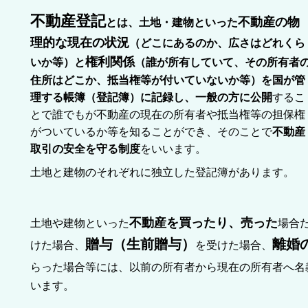
不動産登記
不動産の物
とは、土地・建物といった
理的な現在の状況
（どこにあるのか、広さはどれくら
権利関係
いか等）と
（誰が所有していて、その所有者
住所はどこか、抵当権等が付いていないか等）を国が管
理する帳簿（登記簿）に記録し、一般の方に公開
するこ
とで誰でもが不動産の現在の所有者や抵当権等の担保権
がついているか等を知ることができ、そのことで
不動産
取引の安全を守る制度
をいいます。
土地と建物のそれぞれに独立した登記簿があります。
不動産を買ったり、売った
土地や建物といった
場合
贈与（生前贈与）
離婚
けた場合、
を受けた場合、
らった場合等には、以前の所有者から現在の所有者へ名
います。