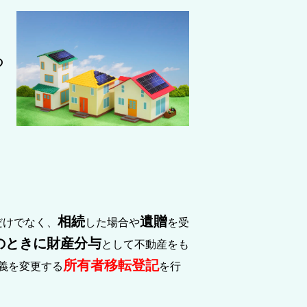
の
相続
遺贈
だけでなく、
した場合や
を受
のときに財産分与
として不動産をも
所有者移転登記
義を変更する
を行