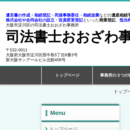
遺言書の作成・相続登記・死後事務委任・
相続放棄
などの
遺産相続
株式会社や合同会社の設立・役員変更登記
といった
商業登記
、
抵当
大阪市淀川区の司法書士おおざわ事務所
司法書士おおざわ
〒532-0011
大阪府大阪市淀川区西中島5丁目8番3号
新大阪サンアールビル北館408号
トップページ
事務所の３つの
トップ
Menu
トップページ