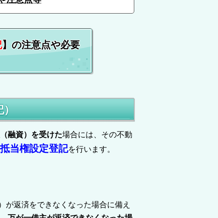
記
】の注意点や必要
記）
（融資）を受けた
場合には、その不動
抵当権設定登記
を行います。
）が返済をできなくなった場合に備え
、
万が一借主が返済できなくなった場