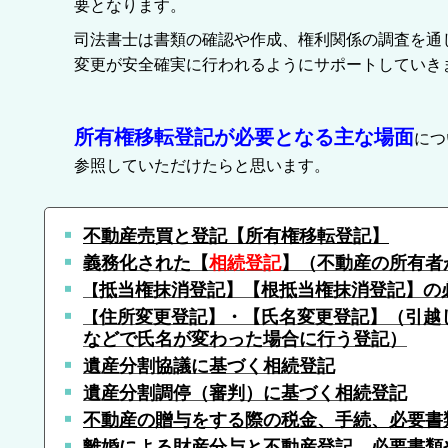
要となります。
司法書士は書類の確認や作成、権利関係の調査を通
変更が安全確実に行われるようにサポートしていき
所有権移転登記が必要となる主な場面
につ
参照していただけたらと思います。
不動産売買と登記【所有権移転登記】
義務化された【
相続登記
】（不動産の所有者
抵当権抹消登記】【根抵当権抹消登記】の
【
住所変更登記】・【氏名変更登記】
（引越
【
などで氏名が変わった場合に行う登記）
遺産分割協議に基づく相続登記
遺産分割調停（審判）に基づく相続登記
不動産の贈与をする際の税金、手続、
必要書
離婚による財産分与と不動産登記、必要書類