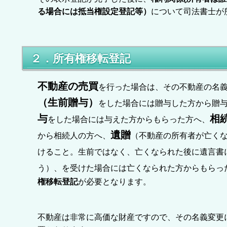
る場合には抵当権設定登記等）
について司法書士が
２．所有権移転登記
不動産の売買
を行った場合は、その不動産の名
（生前贈与）
をした場合には贈与した方から贈
与
相
をした場合には与えた方からもらった方へ、
遺贈
から相続人の方へ、
（不動産の所有者が亡く
けること。生前ではなく、亡くなられた後に遺言書
う）、
を受けた場合には亡くなられた方からもらっ
権移転登記
が必要となります。
不動産は非常に高価な財産ですので、その名義変更