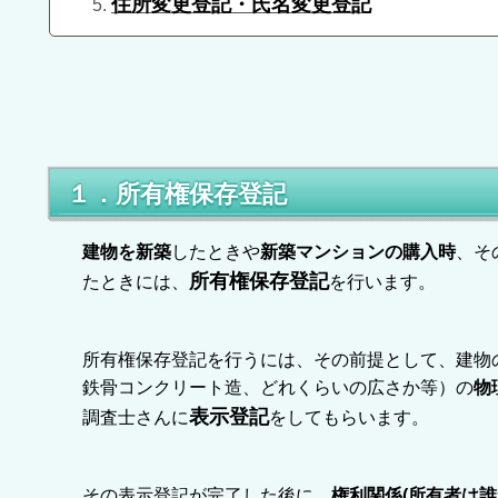
住所変更登記・氏名変更登記
１．所有権保存登記
建物を新築
したときや
新築マンションの購入時
、そ
所有権保存登記
たときには、
を行います。
所有権保存登記を行うには、その前提として、建物
鉄骨コンクリート造、どれくらいの広さか等）の
物
表示登記
調査士さんに
をしてもらいます。
その表示登記が完了した後に、
権利関係(所有者は