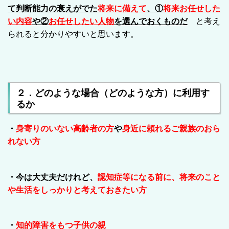
て判断能力の衰えがでた
将来に備えて
、①
将来お任せした
い内容
や②
お任せしたい人物
を選んでおくものだ
と考え
られると分かりやすいと思います。
２．どのような場合（どのような方）に利用す
るか
・
身寄りのいない高齢者の方
や
身近に頼れるご親族のおら
れない方
・今は大丈夫だけれど、
認知症等になる前に、将来のこと
や生活をしっかりと考えておきたい方
・
知的障害をもつ子供の親