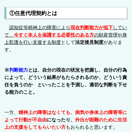
①任意代理契約とは
認知症等精神上の障害により
現在判断能力が低下
してい
て、
今すぐ本人を保護する必要性のある方
の財産管理や身
上監護を行い支援する制度
として
法定後見制度
がありま
す。
※
判断能力
とは、自分の現在の状況を把握し、自分の行為
によって、どういう結果がもたらされるのか、どういう責
任を負うのか といったことを予測し、適切な判断を下せ
る能力のこと。
一方、
精神上の障害はなくても、病気や身体上の障害等に
よって行動が不自由
になったり、
外出が困難のために生活
上の支援をしてもらいたい方
もおられる
と思います。