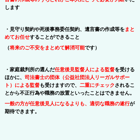
します
・見守り契約や死後事務委任契約、遺言書の作成等を
まと
めてお任せ
することができること
（
将来のご不安をまとめて解消可能
です）
・家庭裁判所の選んだ
任意後見監督人による監督
を受ける
ほかに、
司法書士の団体（公益社団法人リーガルサポー
ト）による監督
も受けますので、
二重にチェック
されるこ
とから不正行為や職務の放置といったことはできません。
一般の方が任意後見人になるよりも、適切な職務の遂行
が
期待できます。