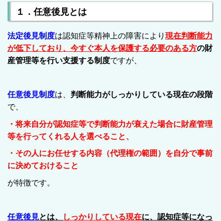
１．任意後見とは
法定後見制度
は認知症等精神上の障害により
現在判断能力
が低下
しており、
今すぐ本人を保護する必要
のある方
の財
産管理等を行い支援する制度
ですが、
任意後見制度
は、
判断能力がしっかりしている現在
の段階
で、
・将来自分が認知症等で判断能力が衰えた場合に財産管理
等を行ってくれる人を選べること、
・その人にお任せする内容（代理権の範囲）を自分で事前
に決めておけること
が特徴です。
任意後見
とは、
しっかりしている現在
に、認知症等になっ