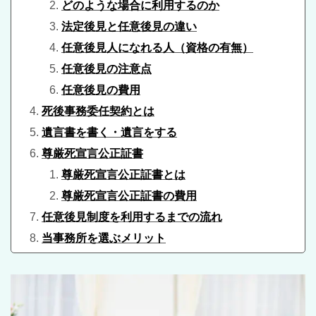
ど
のような場合に利用するのか
法定後見と任意後見の違い
任意後見人になれる人（資格の有無）
任意後見の
注意点
任
意後見の費用
死後事務委任契約とは
遺言書を書く・遺言をする
尊厳死宣言公正証書
尊厳死宣言公正証書とは
尊厳死宣言公正証書の費用
任
意後見制度を利用するまでの流れ
当事務所を選ぶメリット