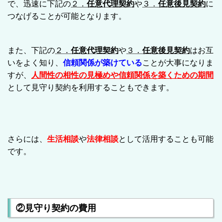
で、迅速に
下記の
２．
任意代理契約
や
３．
任意後見契約
に
つなげることが可能となります。
また、下記の
２．
任意代理契約
や
３．
任意後見契約
はお
互
いをよく知り、
信頼関係が築けている
ことが大事になりま
すが、
人間性の相性の見極めや信頼関係を築くための期間
として
見守り契約を利用することもできます。
さらには、
生活相談
や
法律相談
として活用することも可能
です。
②見守り契約の費用