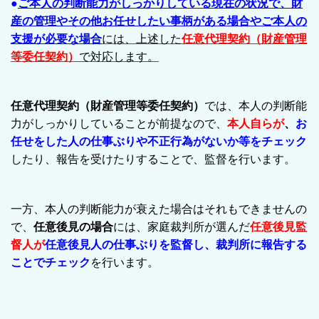
●
ご本人の判断能力がしっかりしている現在の状況で、財
産の管理やその他お任せしたい事柄がある場合やご本人の
支援が必要な場合
には、上述した
任意代理契約（財産管理
等委任契約）
で対応します。
任意代理契約（財産管理等委任契約）
では、本人の判断能
力がしっかりしていることが前提なので、
本人自らが
、
お
任せをした人の仕事ぶりや不正行為がないか等をチェック
したり、報告を受けたりすることで、監督を行います。
一方、本人の判断能力が衰えた場合はそれもできませんの
で、
任意後見の場合
には、家庭裁判所が選んだ
任意後見監
督人
が
任意後見人の仕事ぶりを監督し、裁判所に報告する
ことでチェック
を行います。