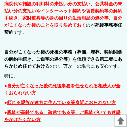
病院代や施設の利用料の未払い分の支払い、公共料金の未
払い分の支払いやインターネット契約や賃貸契約等の解約
手続き、家財道具等の身の回りの生活用品の処分等、自分
が亡くなった後のことを取り決めておく
のが
死後事務委任
契約
です。
自分が亡くなった後の死後の事務（葬儀、埋葬、契約関係
の解約手続き、ご自宅の処分等）を信頼できる第三者にあ
らかじめ任せておける
ので、万が一の場合にも安心です。
特に
、
●
自分が亡くなった後の死後事務を任せられる相続人が全
くおられない方
●
頼れる親族が遠方に住んでいる等身近におられない方
、
●
親族が高齢である、疎遠である等、ご親族がいても迷惑
をかけたくない方