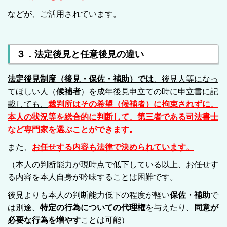
などが、ご活用されています。
３．法定後見と任意後見の違い
法定後見制度（後見・保佐・補助）では
、後見人等になっ
てほしい人（
候補者
）を成年後見申立ての時に申立書に記
載しても、
裁判所はその希望（候補者）に拘束されずに、
本人の状況等を総合的に判断して、第三者である司法書士
など専門家を選ぶことができます。
また、
お任せする内容も法律で決められています。
（本人の判断能力が現時点で低下している以上、お任せす
る内容を本人自身が吟味することは困難です。
後見よりも本人の判断能力低下の程度が軽い
保佐・補助
で
は別途、
特定の行為についての代理権
を与えたり、
同意が
必要な行為を増やす
ことは可能）