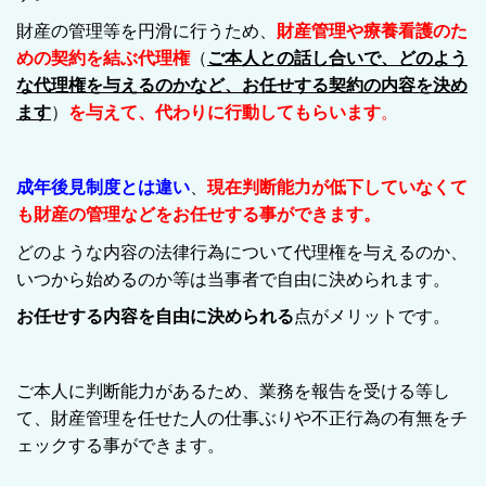
財産の管理等を円滑に行うため、
財産管理や療養看護のた
めの契約を結ぶ
代理権
（
ご本人との話し合いで、どのよう
な代理権を与えるのかなど、お任せする契約の内容を決め
ます
）
を与えて、代わりに行動してもらいます
。
成年後見制度とは違い
、
現在判断能力が低下していなくて
も財産の管理などをお任せする事ができます。
どのような内容の法律行為について代理権を与えるのか、
いつから始めるのか等は当事者で自由に決められます。
お任せする内容を自由に決められる
点がメリットです。
ご本人に判断能力があるため、業務を報告を受ける等し
て、財産管理を任せた人の仕事ぶりや不正行為の有無をチ
ェックする事ができます。