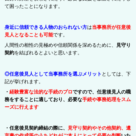
て困ったことになります。
身近に信頼できる人物のおられない方
は
当事務所が任意後
見人となることも可能
です。
人間性の相性の見極めや信頼関係を深めるために、
見守り
契約
を結ばれるとよいと思います。
◎任意後見人として当事務所を選ぶメリット
としては、下
記が挙げれます。
・
経験豊富な法的な手続のプロ
ですので、任意後見人の職
務をすることに適しており、必要な
手続や事務処理をスム
ーズに行えます
・任意後見契約締結の際に、
見守り契約やその他契約、遺
言書の作成等のうちどれがご本人にとって必要か判断
いた