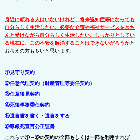
身近に頼れる人はいないけれど、将来認知症等になっても
自分らしく生活したい、必要な介護や福祉サービスをきち
んと受けながら自分らしく生活したい、
しっかりとしてい
る現在に、この不安を解消することはできないだろうか
と
お考えの方も多いと思います。
①見守り契約
②任意代理契約（財産管理等委任契約）
③任意後見契約
④死後事務委任契約
⑤遺言書を書く・遺言をする
⑥尊厳死宣言公正証書
これらの
①～⑥の契約の全部もしくは一部を利用
すれば、