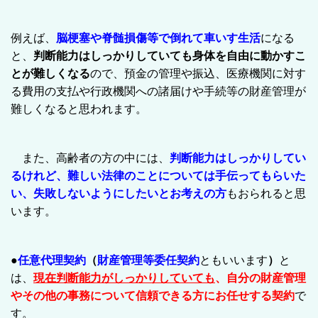
例えば、
脳梗塞や脊髄損傷等で倒れて車いす生活
になる
と、
判断能力はしっかりしていても身体を自由に動かすこ
とが難しくなる
ので、預金の管理や振込、医療機関に対す
る費用の支払や行政機関への諸届けや手続等の財産管理が
難しくなると思われます。
また、高齢者の方の中には、
判断能力はしっかりしてい
るけれど、難しい法律のことについては手伝ってもらいた
い、失敗しないようにしたいとお考えの方
もおられると思
います。
●
任意代理契約
（
財産管理等委任契約
ともいいます
）
と
は
、
現在判断能力がしっかりしていても
、自分の財産管理
やその他の事務について信頼できる方にお任せする契約
で
す。