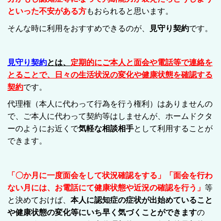
といった不安がある方
もおられると思います。
そんな時に利用をおすすめできるのが、
見守り契約
です。
見守り契約
とは
、
定期的にご本人と面会や電話等で連絡を
とることで、日々の生活状況の変化や健康状態を確認する
契約
です。
代理権（本人に代わって行為を行う権利）はありませんの
で、ご本人に代わって契約等はしませんが、ホームドクタ
ーのようにお近くで
気軽な相談相手
として利用することが
できます。
「〇か月に一度面会をして状況確認をする」「面会を行わ
ない月には、お電話にて健康状態や近況の確認を行う」
等
と決めておけば、
本人に認知症の症状が出始めていること
や健康状態の変化等にいち早く気づくことができます
の