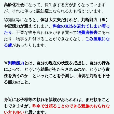
高齢化社会
になって、長生きする方が多くなっています
が、それに伴って
認知症
になられる方も増えています。
認知症等になると、
体は大丈夫だけれど、判断能力（※）
や記憶力が衰えて
しまい、
料金の支払を忘れてしまい滞っ
たり
、不要な物を言われるがまま買って
消費者被害
にあっ
たり、物事を片付けることができなくなり、
ごみ屋敷にな
る虞
があったりします。
※
判断能力
とは、自分の現在の状況を把握し、自分の行為
によって、どういう結果がもたらされるのか、どういう責
任を負うのか といったことを予測し、適切な判断を下せ
る能力のこと。
身近にお子様等の頼れる親族がおられれば、まだ頼ること
もできますが、
昨今では頼ることのできる親族のおられな
い方も多い
と思います。