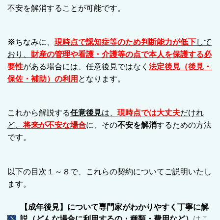
不安を解消することが可能です。
※
ちなみに、
現時点で認知症等のため判断能力が低下
して
おり、
財産の管理や看護・介護等の点で
本人を保護する必
要性
がある場合には、
任意後見ではなく
法定後見（後見・
保佐・補助）の利用
となります。
これから解説する
任意後見
は、
現時点では大丈夫
だけれ
ど、
将来が不安な場合
に、その
不安を解消
するための方法
です。
以下の目次１～８で、これらの契約についてご説明いたし
ます。
【成年後見】について専門家がわかりやすく丁寧に解
説（どんな場合に利用するの・種類・費用など）
はこ