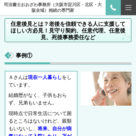
司法書士おおざわ事務所（大阪市淀川区・北区・大
阪全域）相続の専門家
任意後見とは？老後を信頼できる人に
支援して
ほしい方必見！見守り契約、
任意代理、任意後
見、死後事務委任など
事例①
Ａさんは
現在一人暮らし
をし
ています。
結婚歴がなく、子供もおら
ず、兄弟もいません。
現時点で日常生活について困
るところはないけれど、親類
もいないし、
将来、自分が病